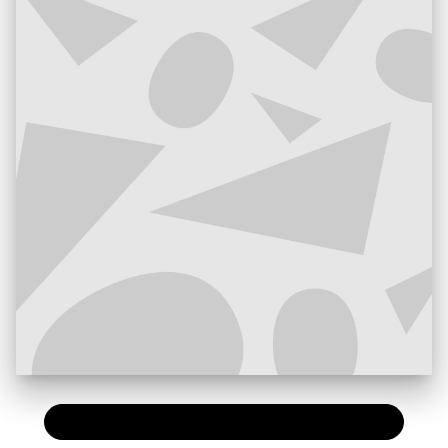
PAPIER
7,90 €