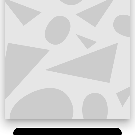
PAPIER
7,90 €