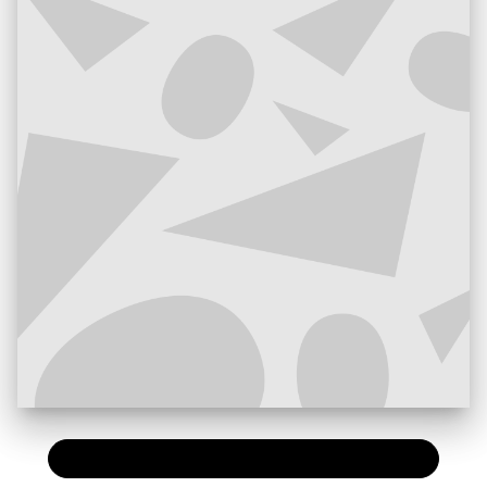
PAPIER
7,90 €