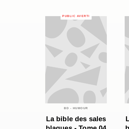
PUBLIC AVERTI
BD - HUMOUR
La bible des sales
L
blagues - Tome 04
b