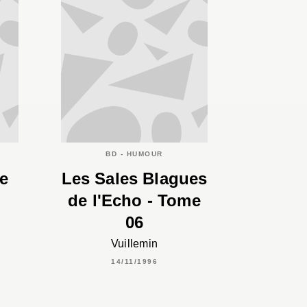
BD - HUMOUR
le
Les Sales Blagues
de l'Echo - Tome
06
Vuillemin
14/11/1996