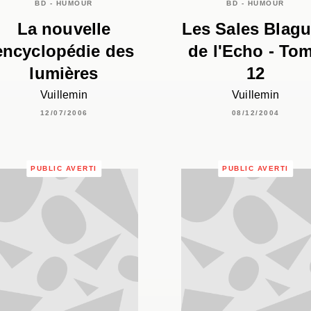
BD - HUMOUR
BD - HUMOUR
La nouvelle
Les Sales Blag
encyclopédie des
de l'Echo - To
lumières
12
Vuillemin
Vuillemin
12/07/2006
08/12/2004
PUBLIC AVERTI
PUBLIC AVERTI