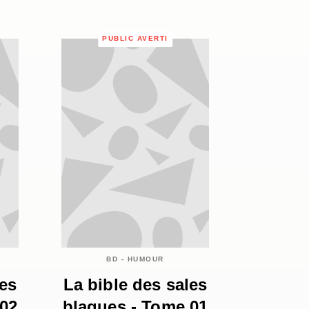
PUBLIC AVERTI
BD - HUMOUR
les
La bible des sales
 02
blagues - Tome 01