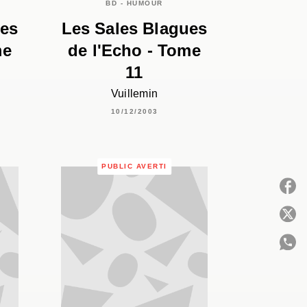
BD - HUMOUR
ues
Les Sales Blagues
me
de l'Echo - Tome
11
Vuillemin
10/12/2003
PUBLIC AVERTI
P
C