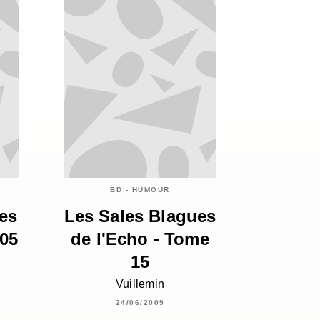
BD - HUMOUR
les
Les Sales Blagues
 05
de l'Echo - Tome
15
Vuillemin
24/06/2009