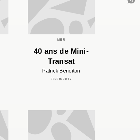
C
MER
40 ans de Mini-
Transat
Patrick Benoiton
20/09/2017