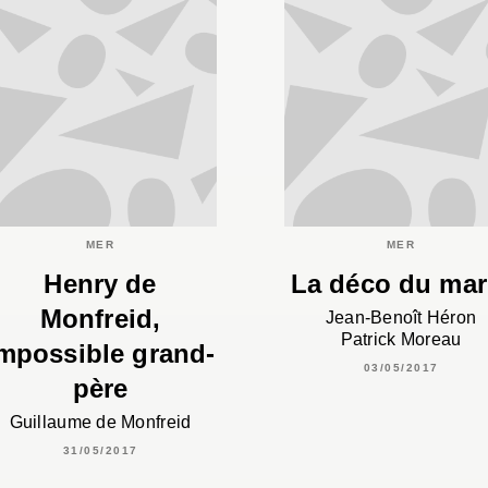
MER
MER
Henry de
La déco du mar
Monfreid,
Jean-Benoît Héron
Patrick Moreau
mpossible grand-
03/05/2017
père
Guillaume de Monfreid
31/05/2017