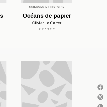
SCIENCES ET HISTOIRE
es
Océans de papier
Olivier Le Carrer
11/10/2017
P