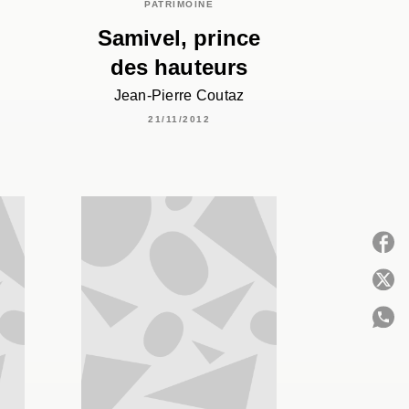
PATRIMOINE
i
Samivel, prince
des hauteurs
Jean-Pierre Coutaz
21/11/2012
P
C