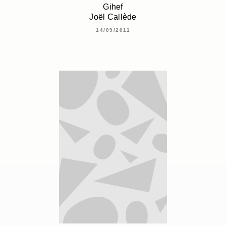
Gihef
Joël Callède
14/09/2011