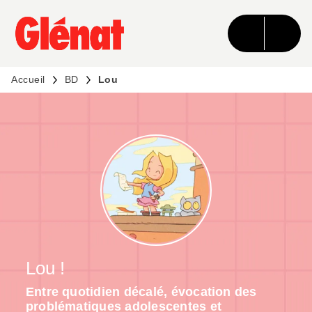
MENU
RECHERCHE
CONTENU
PIED DE PAGE
Accueil
BD
Lou
Lou !
Entre quotidien décalé, évocation des
problématiques adolescentes et