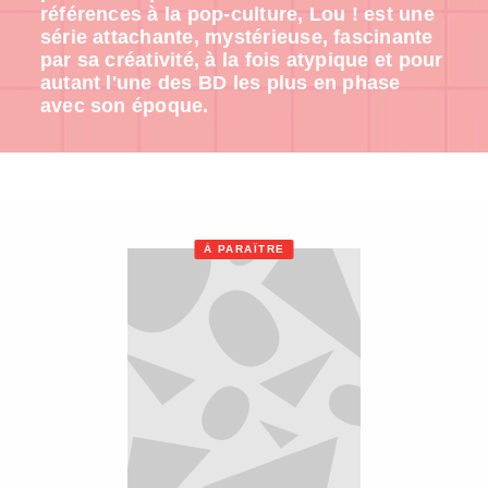
références à la pop-culture, Lou ! est une
série attachante, mystérieuse, fascinante
par sa créativité, à la fois atypique et pour
autant l'une des BD les plus en phase
avec son époque.
À PARAÎTRE