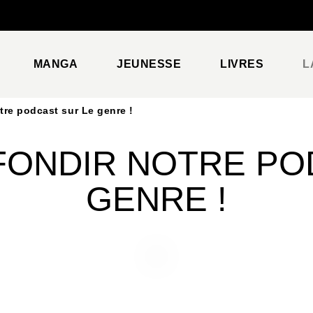
PIED DE PAGE
MANGA
JEUNESSE
LIVRES
L
tre podcast sur Le genre !
ONDIR NOTRE PO
GENRE !