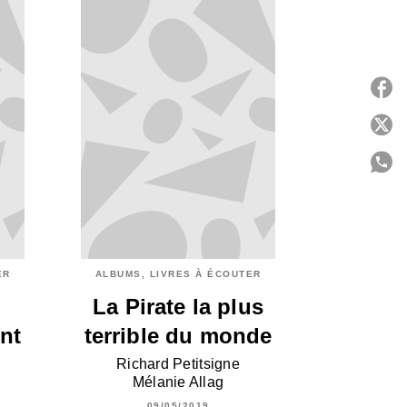
P
C
ER
ALBUMS, LIVRES À ÉCOUTER
La Pirate la plus
nt
terrible du monde
Richard Petitsigne
Mélanie Allag
09/05/2019