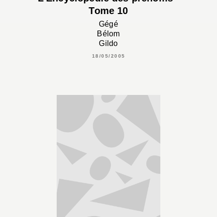
Tome 10
Gégé
Bélom
Gildo
18/05/2005