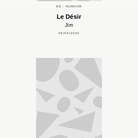
BD - HUMOUR
Le Désir
Jim
08/06/2005