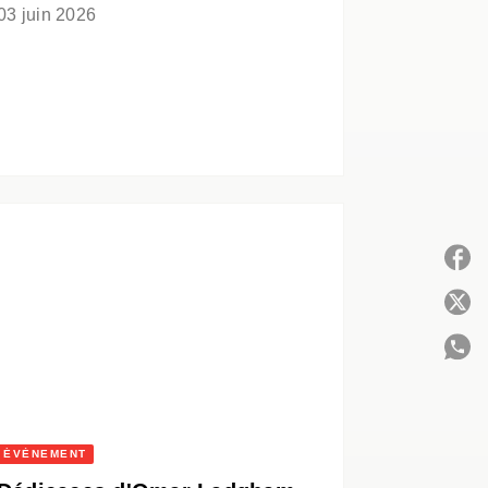
03 juin 2026
P
C
ÉVÈNEMENT