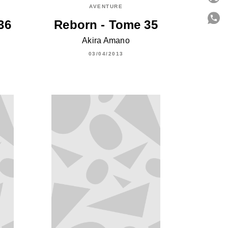
AVENTURE
36
Reborn - Tome 35
Akira Amano
C
03/04/2013