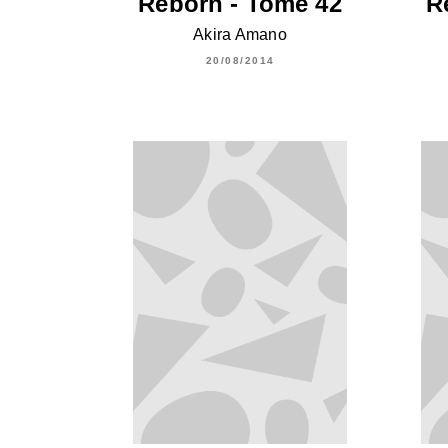
Reborn - Tome 42
R
Akira Amano
20/08/2014