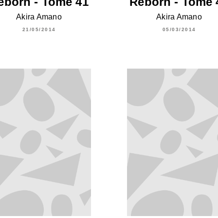
eborn - Tome 41
Reborn - Tome 
Akira Amano
Akira Amano
21/05/2014
05/03/2014