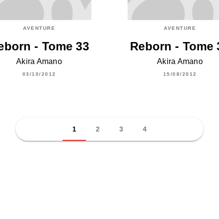
AVENTURE
AVENTURE
eborn - Tome 33
Reborn - Tome 
Akira Amano
Akira Amano
03/10/2012
15/08/2012
1
2
3
4