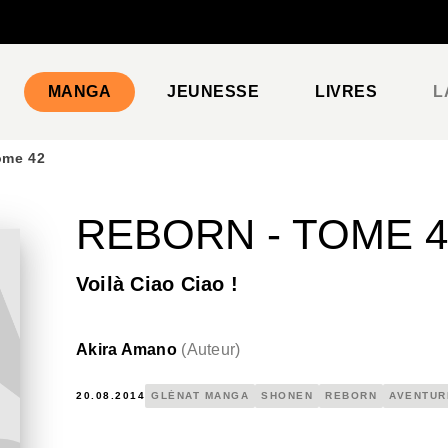
PIED DE PAGE
MANGA
JEUNESSE
LIVRES
L
ome 42
REBORN - TOME 4
Voilà Ciao Ciao !
Akira Amano
(
Auteur
)
20.08.2014
GLÉNAT MANGA
SHONEN
REBORN
AVENTUR