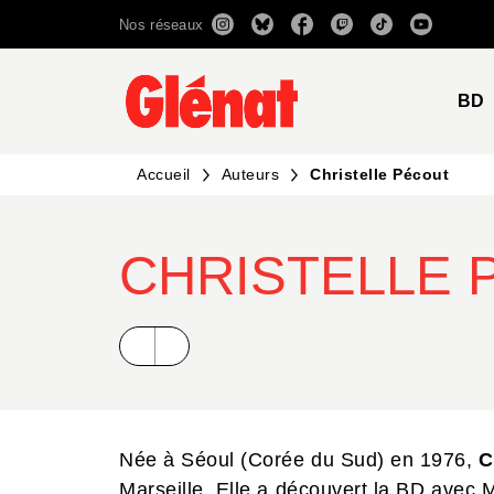
Nos réseaux
MENU
RECHERCHE
CONTENU
BD
Accueil
Auteurs
Christelle Pécout
CHRISTELLE 
Née à Séoul (Corée du Sud) en 1976,
C
Marseille. Elle a découvert la BD avec