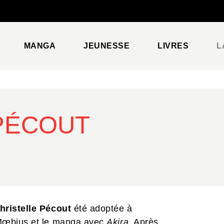
PIED DE PAGE
MANGA
JEUNESSE
LIVRES
L
PÉCOUT
hristelle Pécout
été adoptée à
 Mœbius et le manga avec
Akira
. Après