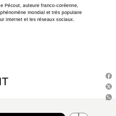
le Pécout, auteure franco-coréenne,
 phénomène mondial et très populaire
r internet et les réseaux sociaux.
IT
P
C