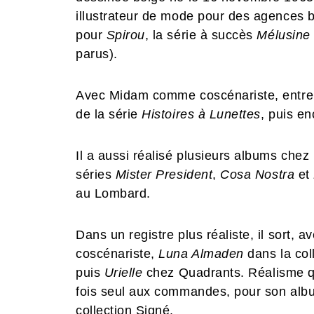
illustrateur de mode pour des agences b
pour
Spirou
, la série à succès
Mélusin
parus).
Avec Midam comme coscénariste, entre 1
de la série
Histoires à Lunettes
, puis e
Il a aussi réalisé plusieurs albums chez 
séries
Mister President
,
Cosa Nostra
et
au Lombard.
Dans un registre plus réaliste, il sort,
coscénariste,
Luna Almaden
dans la col
puis
Urielle
chez Quadrants. Réalisme qu
fois seul aux commandes, pour son al
collection Signé.