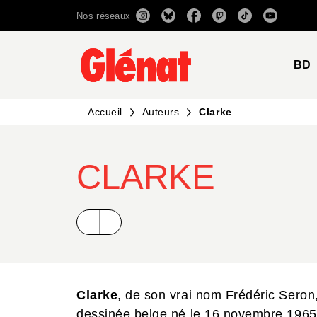
Nos réseaux
MENU
RECHERCHE
CONTENU
BD
Accueil
Auteurs
Clarke
CLARKE
Clarke
, de son vrai nom Frédéric Seron
dessinée belge né le 16 novembre 1965.