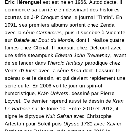
Éric Hérenguel
est est né en 1966. Autodidacte, il
commence sa carrière en dessinant des histoires
courtes de J-P Croquet dans le journal "Tintin". En
1991, ses premiers albums sortent chez Zenda
avec la série
Carnivores
, puis il succède à Vicomte
sur
Balade au Bout du Monde,
dont il réalise quatre
tomes chez Glénat. Il poursuit chez Delcourt avec
une série steampunk
Edward John Trelawnay
, avant
de se lancer dans l'
heroic fantasy
parodique chez
Vents d'Ouest avec la série
Krän
dont il assure le
scénario et le dessin, et qui devient rapidement une
série culte. En 2006 voit le jour un spin-off
humoristique,
Krän Univers
, dessiné par Pierre
Loyvet. Ce dernier reprend aussi le dessin de
Krän
Le Barbare
sur le tome 10. Entre 2010 et 2012, il
signe le diptyque
Nuit Safran
avec Christophe
Arleston pour Soleil puis
Ulysse 1781
avec Xavier