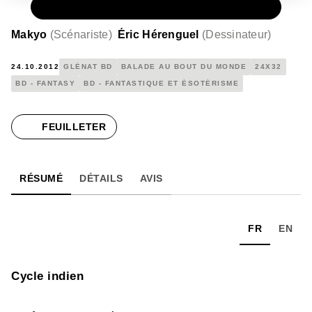
PAPIER
40,75 €
Makyo
(
Scénariste
)
Éric Hérenguel
(
Dessinateur
)
24.10.2012
GLÉNAT BD
BALADE AU BOUT DU MONDE
24X32
BD - FANTASY
BD - FANTASTIQUE ET ÉSOTÉRISME
FEUILLETER
RÉSUMÉ
DÉTAILS
AVIS
FR
EN
Cycle indien