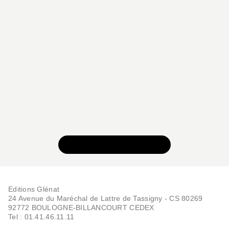
VOIR TOUTE LA SÉRIE
Editions Glénat
24 Avenue du Maréchal de Lattre de Tassigny - CS 80269
92772 BOULOGNE-BILLANCOURT CEDEX
Tel : 01.41.46.11.11