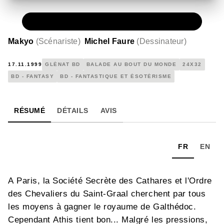
PAPIER
15,00 €
Makyo
(
Scénariste
)
Michel Faure
(
Dessinateur
)
17.11.1999
GLÉNAT BD
BALADE AU BOUT DU MONDE
24X32
BD - FANTASY
BD - FANTASTIQUE ET ÉSOTÉRISME
RÉSUMÉ
DÉTAILS
AVIS
FR
EN
A Paris, la Société Secrète des Cathares et l'Ordre
des Chevaliers du Saint-Graal cherchent par tous
les moyens à gagner le royaume de Galthédoc.
Cependant Athis tient bon... Malgré les pressions,