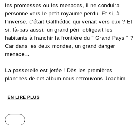
les promesses ou les menaces, il ne conduira
personne vers le petit royaume perdu. Et si, à
l'inverse, c'était Galthédoc qui venait vers eux ? Et
si, là-bas aussi, un grand péril obligeait les
habitants à franchir la frontière du " Grand Pays " ?
Car dans les deux mondes, un grand danger
menace...
La passerelle est jetée ! Dès les premières
planches de cet album nous retrouvons Joachim et
Argon chevauchant dans les marais du Royaume
Perdu. Les deux univers se rejoignent : d'un côté un
EN LIRE PLUS
monde figé à l'époque médiévale qui fait face à un
danger qui le dépasse, de l'autre une société
contemporaine cherchant dans le passé les
réponses à ses questions. Athis sera-t-il le trait
d'union ? La magie de la
Balade
ensorcèle le lecteur