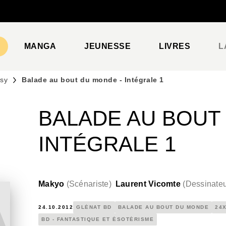
PIED DE PAGE
MANGA
JEUNESSE
LIVRES
L
asy
Balade au bout du monde - Intégrale 1
BALADE AU BOUT
INTÉGRALE 1
Makyo
(
Scénariste
)
Laurent Vicomte
(
Dessinate
24.10.2012
GLÉNAT BD
BALADE AU BOUT DU MONDE
24
BD - FANTASTIQUE ET ÉSOTÉRISME