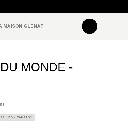
NEWSLETTER
ESPACE PRO / PRESSE
A MAISON GLÉNAT
 DU MONDE -
ur
)
X32
BD - FANTASY