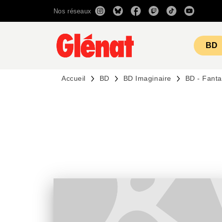
Nos réseaux
MENU
RECHERCHE
CONTENU
BD
Accueil
BD
BD Imaginaire
BD - Fant