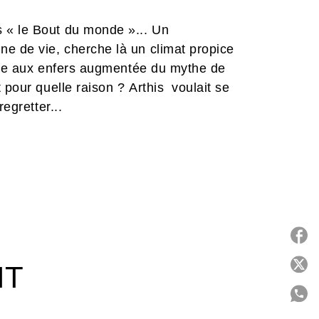
 « le Bout du monde »... Un
ne de vie, cherche là un climat propice
cente aux enfers augmentée du mythe de
 pour quelle raison ? Arthis voulait se
egretter...
P
IT