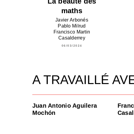
La beauté des
maths
Javier Arbonés
Pablo Milrud
Francisco Martin
Casalderrey
06/03/2024
A TRAVAILLÉ AV
Juan Antonio Aguilera
Franc
Mochón
Casal