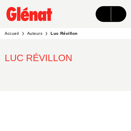
MENU
RECHERCHE
CONTENU
PIED DE PAGE
Accueil
Auteurs
Luc Révillon
LUC RÉVILLON