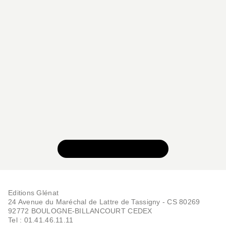
VOIR TOUTE LA SÉRIE
Editions Glénat
24 Avenue du Maréchal de Lattre de Tassigny - CS 80269
92772 BOULOGNE-BILLANCOURT CEDEX
Tel : 01.41.46.11.11