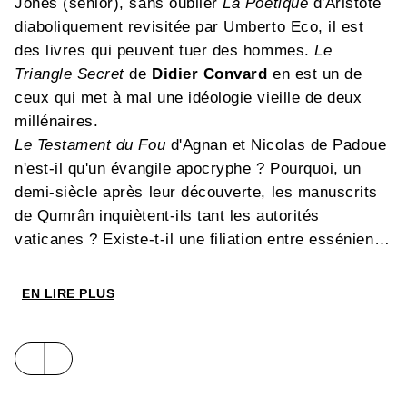
Jones (senior), sans oublier
La Poétique
d'Aristote
diaboliquement revisitée par Umberto Eco, il est
des livres qui peuvent tuer des hommes.
Le
Triangle Secret
de
Didier Convard
en est un de
ceux qui met à mal une idéologie vieille de deux
millénaires.
Le Testament du Fou
d'Agnan et Nicolas de Padoue
n'est-il qu'un évangile apocryphe ? Pourquoi, un
demi-siècle après leur découverte, les manuscrits
de Qumrân inquiètent-ils tant les autorités
vaticanes ? Existe-t-il une filiation entre esséniens
et francs-maçons ? Quels secrets recèlent les
persécutions des cathares et des templiers par
EN LIRE PLUS
l'Eglise catholique ?
Dans le Secret du Triangle
vous livre quelques-
unes des clefs qui devraient vous permette de
sortir indemne de la lecture de cette série.