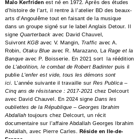
Malo Kerfriden
est né en 1972. Après des études
d’histoire de l’art, il rentre à l’atelier BD des beaux-
arts d’Angoulême tout en faisant de la musique
dans un groupe signé sur le label Anglais Detour. Il
signe
Quarterback
avec David Chauvel,
Suivront
KGB
avec V. Mangin,
Traffic
avec A.
Robin,
Otaku Blue
avec R. Marazano, L
a Rage et la
Banque
avec P. Boisserie. En 2021 sort la réédition
de
L'abolition, le combat de Robert Badinter
puis il
publie
L'enfer est vide, tous les démons sont
ici.
L’année suivante il travaille sur
Res Publica –
Cinq ans de résistance : 2017-2021
chez Delcourt
avec David Chauvel. En 2024 signe
Dans les
oubliettes de la République – Georges Ibrahim
Abdallah
toujours chez Delcourt, un récit
documentaire sur l’affaire Abdallah Georges Ibrahim
Abdallah, avec Pierre Carles.
Réside en Ile-de-