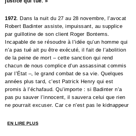
justice qui tue. »
1972
. Dans la nuit du 27 au 28 novembre, l’avocat
Robert Badinter assiste, impuissant, au supplice
par guillotine de son client Roger Bontems.
Incapable de se résoudre à l’idée qu’un homme qui
n’a pas tué ait pu être exécuté, il fait de l’abolition
de la peine de mort – cette sanction qui rend
chacun de nous complice d’un assassinat commis
par l’État –, le grand combat de sa vie. Quelques
années plus tard, c’est Patrick Henry qui est
promis à l’échafaud. Qu’importe : si Badinter n’a
pas pu sauver l’innocent, il sauvera celui que rien
ne pourrait excuser. Car ce n’est pas le kidnappeur
et le meurtrier d’enfant qu’il doit défendre, mais la
sanction capitale qu’il doit éradiquer. Le procès de
EN LIRE PLUS
Patrick Henry s’apprête à entrer dans l’histoire