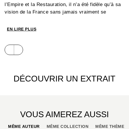
l’Empire et la Restauration, il n’a été fidèle qu’à sa
vision de la France sans jamais vraiment se
soumettre à ceux qui la dirigeaient.
EN LIRE PLUS
En nous racontant le personnage politique et
l’homme du quotidien, Marie Bardiaux-Vaïente
s’appuyant sur le grand historien Emmanuel de
Waresquiel, brosse autant le portrait psychologique
d’un homme d’exception que celui d’un « Moment »
historique. En 1815, au Congrès de Vienne,
DÉCOUVRIR UN EXTRAIT
Talleyrand joue l’avenir d’une France vaincue sur un
champ de bataille diplomatique qui jette les bases
e
de l’Europe politique du XIX
siècle.
VOUS AIMEREZ AUSSI
MÊME AUTEUR
MÊME COLLECTION
MÊME THÈME