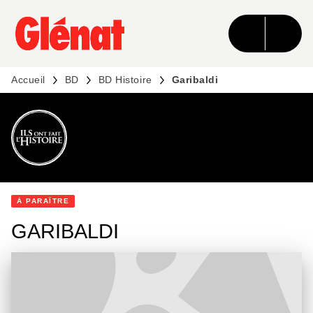
MENU
RECHERCHE
CONTENU
PIED DE PAGE
Accueil
BD
BD Histoire
Garibaldi
DÉCOUVRIR L'UNIVERS
À PARAÎTRE
GARIBALDI