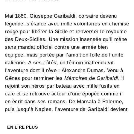
Mai 1860. Giuseppe Garibaldi, corsaire devenu
légende, s’élance avec mille volontaires en chemise
rouge pour libérer la Sicile et renverser le royaume
des Deux-Siciles. Une mission insensée qu’il mène
sans mandat officiel contre une armée bien
équipée, mais portée par l’ambition folle de l’unité
italienne. À ses côtés, un témoin inattendu vit
l’aventure dont il rêve : Alexandre Dumas. Venu à
Gênes pour terminer les
Mémoires de Garibaldi
, il
rejoint son héros par bateau avec mille fusils en
cale et se retrouve acteur d’une épopée comme il
en écrit dans ses romans. De Marsala à Palerme,
puis jusqu’à Naples, l’aventure de Garibaldi devient
une fresque épique où se mêlent batailles, intrigues
diplomatiques, trahisons et coups de théâtre sur
EN LIRE PLUS
fond de révolution romantique.