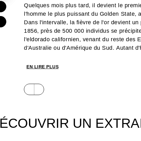
Quelques mois plus tard, il devient le premie
€
l'homme le plus puissant du Golden State, a
Dans l'intervalle, la fièvre de l'or devient
1856, près de 500 000 individus se précipite
l'eldorado californien, venant du reste des 
d'Australie ou d'Amérique du Sud. Autant 
détresses et aux convoitises, à l'ivresse du 
n'importe quel prix. Au milieu d'une fabul
EN LIRE PLUS
seulement d'entre eux deviendra riche. Étap
Ruée vers l’or témoigne de l'emprise du « r
représentations collectives. Luca Blengino,
à l’historien Farid Ameur pour proposer un ré
épisode mythique des Etats-Unis, à l'origin
ÉCOUVRIR UN EXTRA