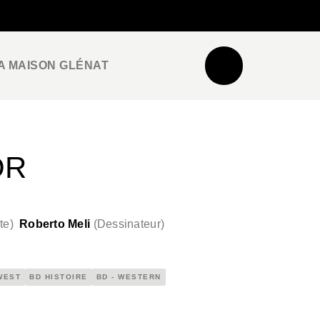
NEWSLETTER
ESPACE PRO / PRESSE
A MAISON GLÉNAT
OR
te
)
Roberto Meli
(
Dessinateur
)
WEST
BD HISTOIRE
BD - WESTERN