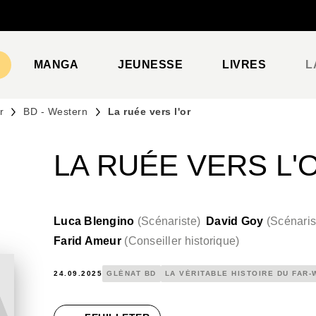
PIED DE PAGE
MANGA
JEUNESSE
LIVRES
L
r
BD - Western
La ruée vers l'or
LA RUÉE VERS L'
Luca Blengino
(
Scénariste
)
David Goy
(
Scénaris
Farid Ameur
(
Conseiller historique
)
24.09.2025
GLÉNAT BD
LA VÉRITABLE HISTOIRE DU FAR-