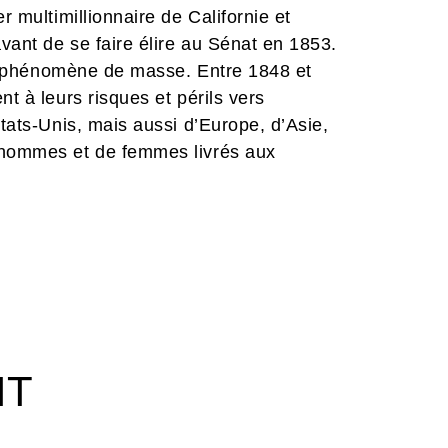
r multimillionnaire de Californie et
vant de se faire élire au Sénat en 1853.
 un phénomène de masse. Entre 1848 et
nt à leurs risques et périls vers
Etats-Unis, mais aussi d’Europe, d’Asie,
d'hommes et de femmes livrés aux
gain, au désir de faire fortune à
euse aventure humaine, une poignée
e capitale de la conquête de l'Ouest, la
êve américain » dans les
 Davide Goy et Roberto Meli s’associent
cit réaliste et sans illusion de cet
e du rayonnement de la Californie.
IT