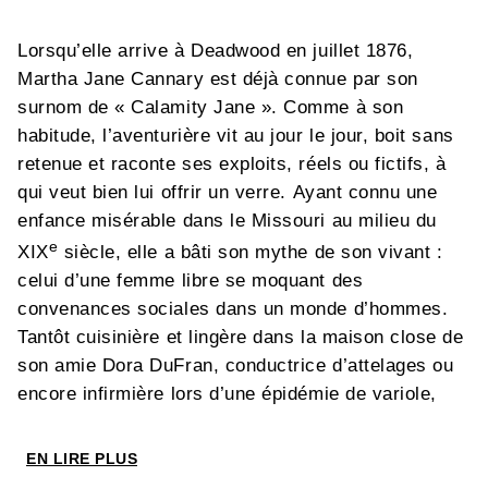
Lorsqu’elle arrive à Deadwood en juillet 1876,
Martha Jane Cannary est déjà connue par son
surnom de « Calamity Jane ». Comme à son
habitude, l’aventurière vit au jour le jour, boit sans
retenue et raconte ses exploits, réels ou fictifs, à
qui veut bien lui offrir un verre. Ayant connu une
enfance misérable dans le Missouri au milieu du
e
XIX
siècle, elle a bâti son mythe de son vivant :
celui d’une femme libre se moquant des
convenances sociales dans un monde d’hommes.
Tantôt cuisinière et lingère dans la maison close de
son amie Dora DuFran, conductrice d’attelages ou
encore infirmière lors d’une épidémie de variole,
elle fascine par son excentricité, son franc parler et
son courage autant qu’elle dérange et fait scandale.
EN LIRE PLUS
Et face à l’adversité, elle demeure fidèle à elle-