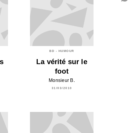
C
BD - HUMOUR
es
La vérité sur le
foot
Monsieur B.
31/03/2010