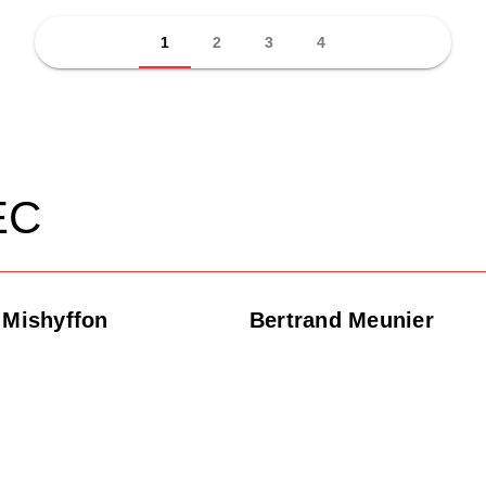
1
2
3
4
EC
 Mishyffon
Bertrand Meunier