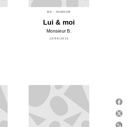
BD - HUMOUR
Lui & moi
Monsieur B.
14/06/2012
P