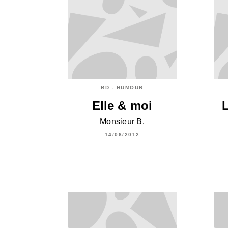
BD - HUMOUR
Elle & moi
L
Monsieur B.
14/06/2012