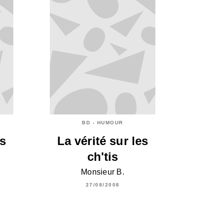
BD - HUMOUR
es
La vérité sur les
r
ch'tis
Monsieur B.
27/08/2008