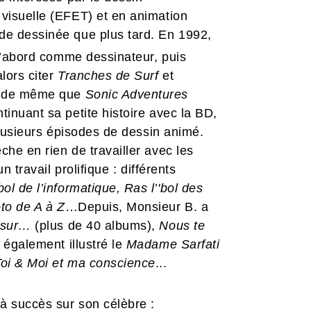
visuelle (EFET) et en animation
de dessinée que plus tard. En 1992,
d’abord comme dessinateur, puis
lors citer
Tranches de Surf
et
, de même que
Sonic Adventures
inuant sa petite histoire avec la BD,
 plusieurs épisodes de dessin animé.
he en rien de travailler avec les
n travail prolifique : différents
ol de l’informatique, Ras l’'bol des
to de A à Z
…Depuis, Monsieur B. a
 sur…
(plus de 40 albums),
Nous te
 a également illustré le
Madame Sarfati
Toi & Moi et ma conscience
...
 à succès sur son célèbre :