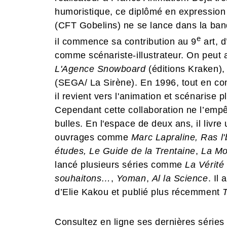
humoristique, ce diplômé en expression 
(CFT Gobelins) ne se lance dans la ban
e
il commence sa contribution au 9
art, 
comme scénariste-illustrateur. On peut a
L'Agence Snowboard
(éditions Kraken)
(SEGA/ La Sirène). En 1996, tout en cont
il revient vers l'animation et scénarise
Cependant cette collaboration ne l’empêc
bulles. En l'espace de deux ans, il livre u
ouvrages comme
Marc Lapraline, Ras l'b
études, Le Guide de la Trentaine
,
La Mo
lancé plusieurs séries comme
La Vérité
souhaitons…
,
Yoman
,
Al la Science
. Il
d’Elie Kakou et publié plus récemment
Consultez en ligne ses dernières séries