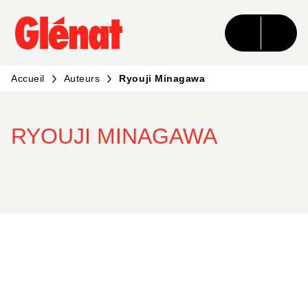
MENU
RECHERCHE
CONTENU
PIED DE PAGE
Accueil
Auteurs
Ryouji Minagawa
RYOUJI MINAGAWA