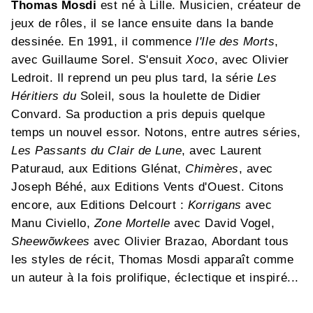
Thomas Mosdi
est né à Lille. Musicien, créateur de
jeux de rôles, il se lance ensuite dans la bande
dessinée. En 1991, il commence
l'Ile des Morts
,
avec Guillaume Sorel. S'ensuit
Xoco
, avec Olivier
Ledroit. Il reprend un peu plus tard, la série
Les
Héritiers du
Soleil, sous la houlette de Didier
Convard. Sa production a pris depuis quelque
temps un nouvel essor. Notons, entre autres séries,
Les
Passants du Clair de Lune
, avec Laurent
Paturaud, aux Editions Glénat,
Chimères
, avec
Joseph Béhé, aux Editions Vents d'Ouest. Citons
encore, aux Editions Delcourt :
Korrigans
avec
Manu Civiello,
Zone Mortelle
avec David Vogel,
Sheewõwkees
avec Olivier Brazao, Abordant tous
les styles de récit, Thomas Mosdi apparaît comme
un auteur à la fois prolifique, éclectique et inspiré...