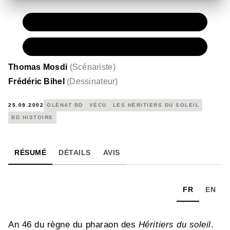
PAPIER
11,50 €
NUMÉRIQUE
6,99 €
Thomas Mosdi
(
Scénariste
)
Frédéric Bihel
(
Dessinateur
)
25.09.2002
GLÉNAT BD
VÉCU
LES HÉRITIERS DU SOLEIL
BD HISTOIRE
RÉSUMÉ
DÉTAILS
AVIS
FR
EN
An 46 du règne du pharaon des
Héritiers du soleil
.