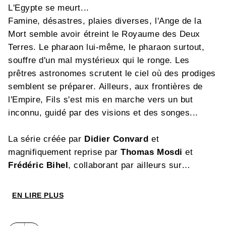
L'Egypte se meurt...
Famine, désastres, plaies diverses, l'Ange de la
Mort semble avoir étreint le Royaume des Deux
Terres. Le pharaon lui-même, le pharaon surtout,
souffre d'un mal mystérieux qui le ronge. Les
prêtres astronomes scrutent le ciel où des prodiges
semblent se préparer. Ailleurs, aux frontières de
l'Empire, Fils s'est mis en marche vers un but
inconnu, guidé par des visions et des songes...
La série créée par
Didier Convard
et
magnifiquement reprise par
Thomas Mosdi
et
Frédéric Bihel
, collaborant par ailleurs sur
Malienda
dans la collection Grafica, trouve ici sa
grandiose et sombre conclusion. C'est l'occasion
EN LIRE PLUS
rêvée de se replonger avec délice dans ce grand
classique où les auteurs ont su recréer avec