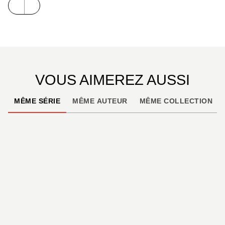
intelligence et subtilité la vie quotidienne du peuple
égyptien et l'âpre combat des Hébreux.
VOUS AIMEREZ AUSSI
MÊME SÉRIE
MÊME AUTEUR
MÊME COLLECTION