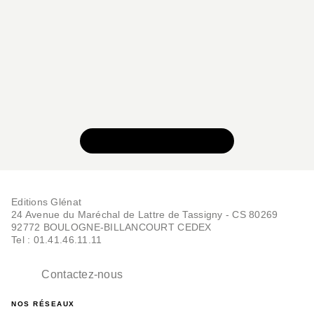
VOIR TOUTE LA SÉRIE
Editions Glénat
24 Avenue du Maréchal de Lattre de Tassigny - CS 80269
92772 BOULOGNE-BILLANCOURT CEDEX
Tel : 01.41.46.11.11
Contactez-nous
NOS RÉSEAUX