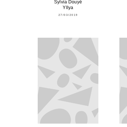
Sylvia Douyé
Yllya
27/03/2019