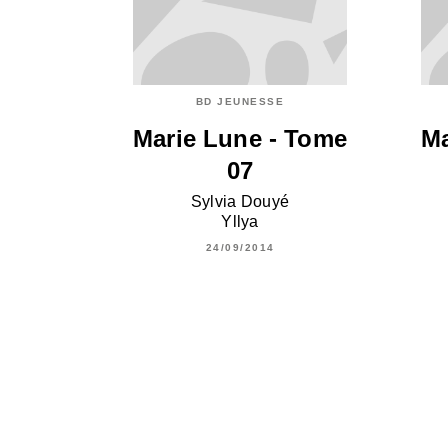
BD JEUNESSE
Marie Lune - Tome
Ma
07
Sylvia Douyé
Yllya
24/09/2014