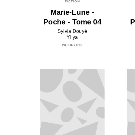
FICTION
Marie-Lune -
Poche - Tome 04
P
Sylvia Douyé
Yllya
26/08/2015