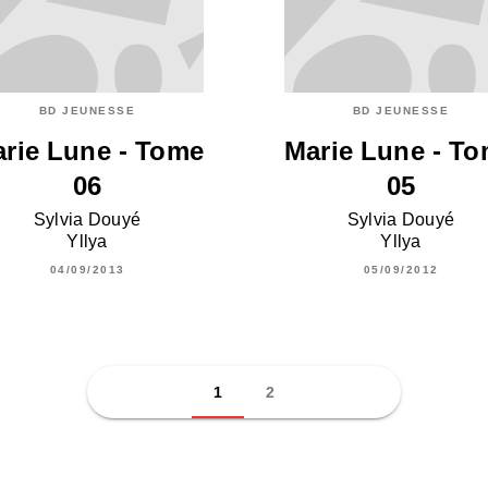
BD JEUNESSE
BD JEUNESSE
rie Lune - Tome
Marie Lune - T
06
05
Sylvia Douyé
Sylvia Douyé
Yllya
Yllya
04/09/2013
05/09/2012
1
2