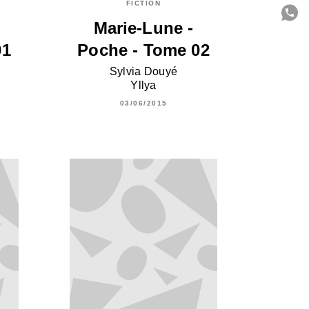
FICTION
Marie-Lune -
C
01
Poche - Tome 02
Sylvia Douyé
Yllya
03/06/2015