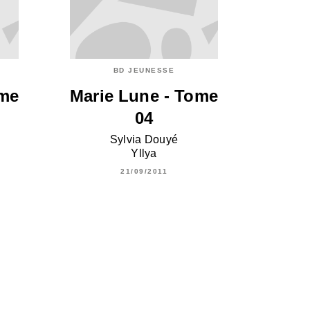
BD JEUNESSE
ome
Marie Lune - Tome
04
Sylvia Douyé
Yllya
21/09/2011