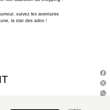
humour, suivez les aventures
ne, la star des ados !
IT
P
C