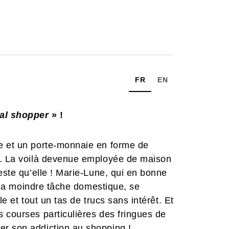
FR
EN
al shopper
» !
e et un porte-monnaie en forme de
b. La voilà devenue employée de maison
este qu’elle ! Marie-Lune, qui en bonne
ué la moindre tâche domestique, se
e et tout un tas de trucs sans intérêt. Et
 courses particulières des fringues de
r son addiction au shopping !