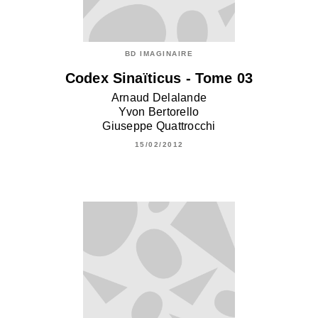
BD IMAGINAIRE
Codex Sinaïticus - Tome 03
Arnaud Delalande
Yvon Bertorello
Giuseppe Quattrocchi
15/02/2012