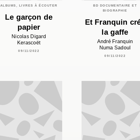
ALBUMS, LIVRES À ÉCOUTER
BD DOCUMENTAIRE ET
BIOGRAPHIE
Le garçon de
Et Franquin cr
papier
la gaffe
Nicolas Digard
André Franquin
Kerascoët
Numa Sadoul
09/11/2022
09/11/2022