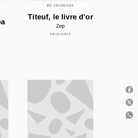
BD JEUNESSE
Titeuf, le livre d'or
éa
Zep
09/11/2022
P
C