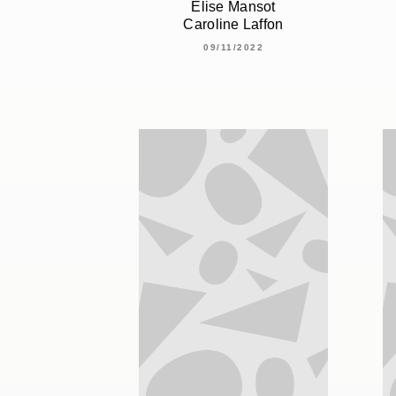
Elise Mansot
Caroline Laffon
09/11/2022