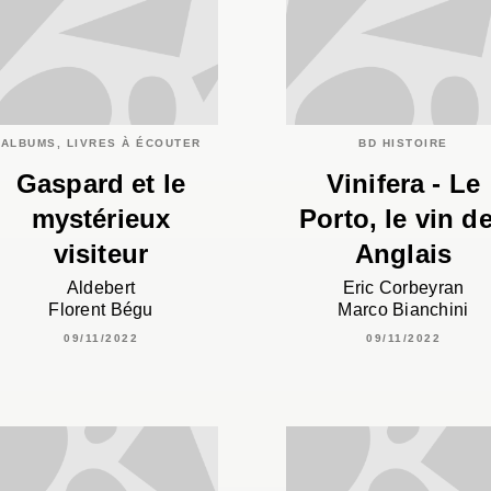
ALBUMS, LIVRES À ÉCOUTER
BD HISTOIRE
Gaspard et le
Vinifera - Le
mystérieux
Porto, le vin d
visiteur
Anglais
Aldebert
Eric Corbeyran
Florent Bégu
Marco Bianchini
09/11/2022
09/11/2022