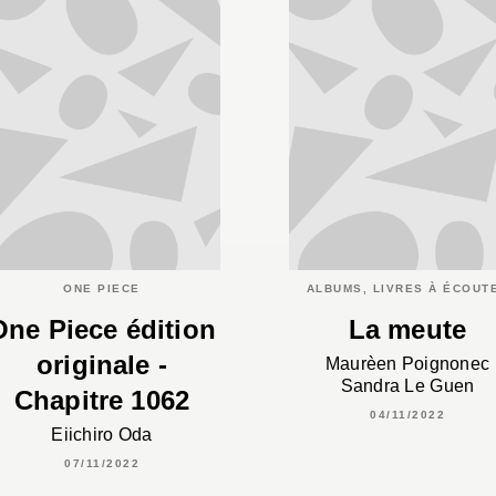
ONE PIECE
ALBUMS, LIVRES À ÉCOUT
One Piece édition
La meute
originale -
Maurèen Poignonec
Sandra Le Guen
Chapitre 1062
04/11/2022
Eiichiro Oda
07/11/2022