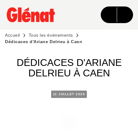
MENU
RECHERCHE
CONTENU
PIED DE PAGE
Accueil
Tous les événements
Dédicaces d'Ariane Delrieu à Caen
DÉDICACES D'ARIANE
DELRIEU À CAEN
11 JUILLET 2026