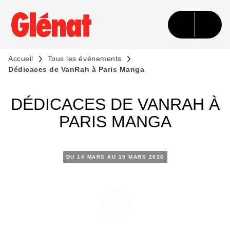
MENU
RECHERCHE
CONTENU
PIED DE PAGE
Accueil
Tous les événements
Dédicaces de VanRah à Paris Manga
DÉDICACES DE VANRAH À
PARIS MANGA
DU 14 MARS AU 15 MARS 2026