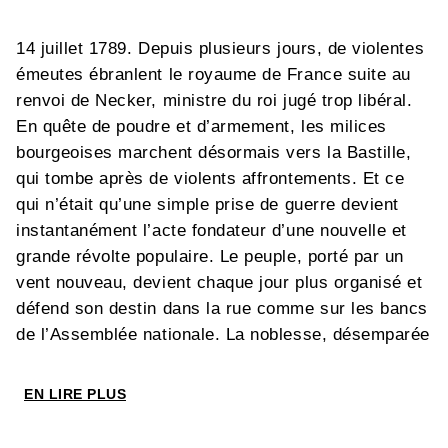
14 juillet 1789. Depuis plusieurs jours, de violentes
émeutes ébranlent le royaume de France suite au
renvoi de Necker, ministre du roi jugé trop libéral.
En quête de poudre et d’armement, les milices
bourgeoises marchent désormais vers la Bastille,
qui tombe après de violents affrontements. Et ce
qui n’était qu’une simple prise de guerre devient
instantanément l’acte fondateur d’une nouvelle et
grande révolte populaire. Le peuple, porté par un
vent nouveau, devient chaque jour plus organisé et
défend son destin dans la rue comme sur les bancs
de l’Assemblée nationale. La noblesse, désemparée
face aux déferlements de violence, assiste
impuissante à son propre effondrement. Si le roi
EN LIRE PLUS
jouit encore d’une relative popularité, personne,
dans les deux camps, n’est dupe : tôt ou tard, la