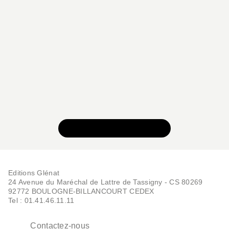
VOIR TOUTE LA SÉRIE
Editions Glénat
24 Avenue du Maréchal de Lattre de Tassigny - CS 80269
92772 BOULOGNE-BILLANCOURT CEDEX
Tel : 01.41.46.11.11
Contactez-nous