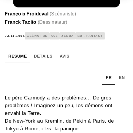
PAPIER
15,00 €
François Froideval
(
Scénariste
)
Franck Tacito
(
Dessinateur
)
03.11.1994
GLÉNAT BD
666
ZENDA
BD - FANTASY
RÉSUMÉ
DÉTAILS
AVIS
FR
EN
Le père Carmody a des problèmes... De gros
problèmes ! Imaginez un peu, les démons ont
envahi la Terre.
De New-York au Kremlin, de Pékin à Paris, de
Tokyo à Rome, c'est la panique...