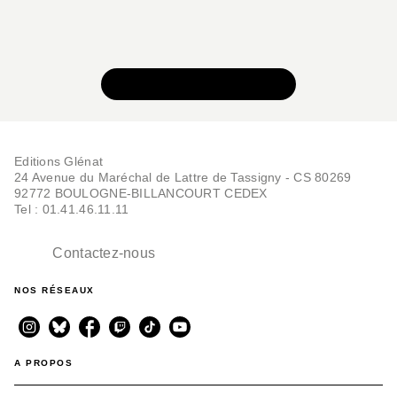
VOIR TOUTE LA SÉRIE
Editions Glénat
24 Avenue du Maréchal de Lattre de Tassigny - CS 80269
BD AVENTURE, WESTERN ET POLAR
92772 BOULOGNE-BILLANCOURT CEDEX
Amber Blake - Tome 01
Tel : 01.41.46.11.11
Jade Lagardère
Butch Guice
24/05/2017
Contactez-nous
NOS RÉSEAUX
A PROPOS