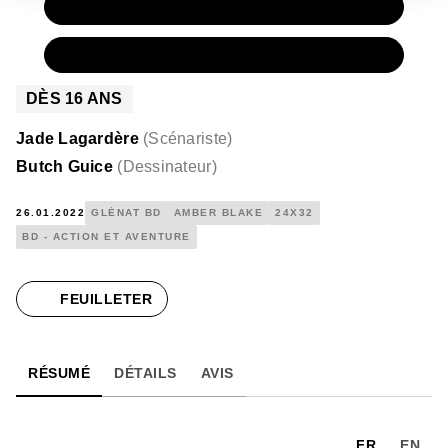
PAPIER
15,50 €
NUMÉRIQUE
8,99 €
DÈS
16
ANS
Jade Lagardère
(
Scénariste
)
Butch Guice
(
Dessinateur
)
26.01.2022
GLÉNAT BD
AMBER BLAKE
24X32
BD - ACTION ET AVENTURE
FEUILLETER
RÉSUMÉ
DÉTAILS
AVIS
FR
EN