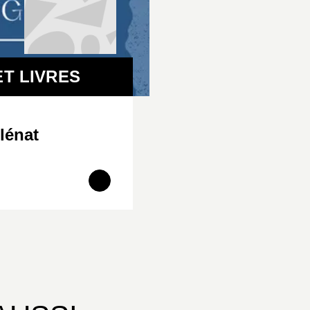
T LIVRES
lénat