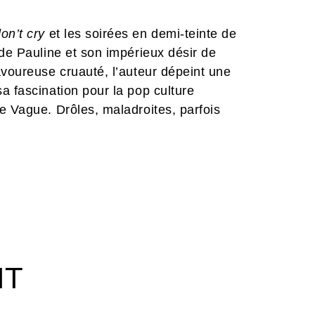
don’t cry
et les soirées en demi-teinte de
 de Pauline et son impérieux désir de
avoureuse cruauté, l’auteur dépeint une
a fascination pour la pop culture
e Vague. Drôles, maladroites, parfois
 de Nine Antico nous ressemblent.
IT