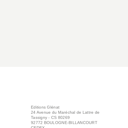
BD - ROMAN GRAPHIQUE
Tonight
Nine Antico
25/04/2012
BD - ROMAN GRAPHIQUE
Girls don't cry
Nine Antico
08/09/2010
Editions Glénat
24 Avenue du Maréchal de Lattre de
Tassigny - CS 80269
92772 BOULOGNE-BILLANCOURT
CEDEX