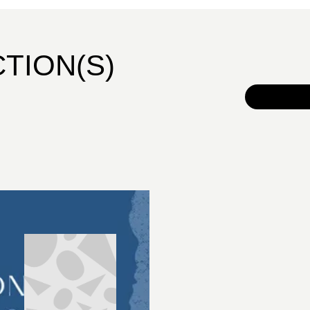
CTION(S)
TOUS 