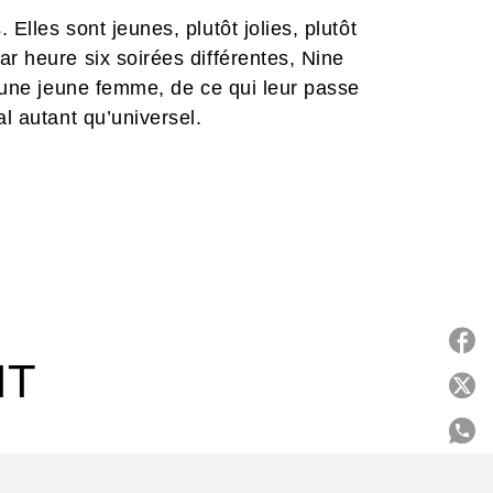
Elles sont jeunes, plutôt jolies, plutôt
ar heure six soirées différentes, Nine
d’une jeune femme, de ce qui leur passe
al autant qu’universel.
IT
P
C