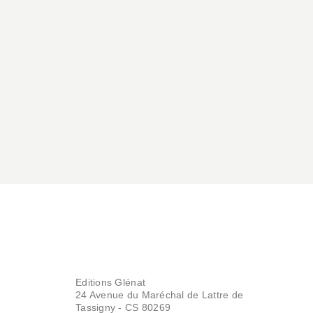
BD - ROMAN GRAPHIQUE
America
Nine Antico
29/03/2017
BD - ROMAN GRAPHIQUE
Girls don't cry
Nine Antico
08/09/2010
Editions Glénat
24 Avenue du Maréchal de Lattre de
Tassigny - CS 80269