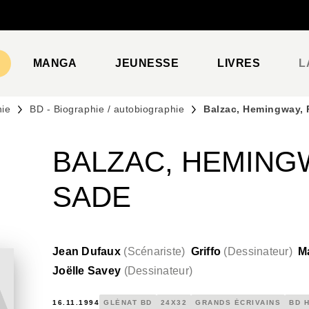
PIED DE PAGE
MANGA
JEUNESSE
LIVRES
L
hie
BD - Biographie / autobiographie
Balzac, Hemingway, 
BALZAC, HEMINGW
SADE
Jean Dufaux
(
Scénariste
)
Griffo
(
Dessinateur
)
M
Joëlle Savey
(
Dessinateur
)
16.11.1994
GLÉNAT BD
24X32
GRANDS ÉCRIVAINS
BD 