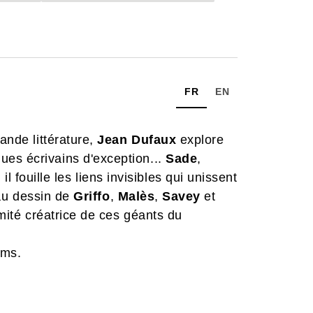
FR
EN
ande littérature,
Jean Dufaux
explore
es écrivains d'exception...
Sade
,
, il fouille les liens invisibles qui unissent
é au dessin de
Griffo
,
Malès
,
Savey
et
timité créatrice de ces géants du
ums.