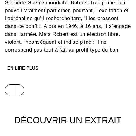
Seconde Guerre mondiale, Bob est trop jeune pour
pouvoir vraiment participer, pourtant, l’excitation et
l’adrénaline qu’il recherche tant, il les pressent
dans ce conflit. Alors en 1946, à 16 ans, il s’engage
dans l’armée. Mais Robert est un électron libre,
violent, inconséquent et indiscipliné : il ne
correspond pas tout à fait au profil type du bon
soldat. En 1952, au terme de la guerre d’Indochine,
après avoir fait le plein d’exotisme, de sensations
EN LIRE PLUS
fortes et de toutes sortes d’excès viciés, ce n’est
toujours pas assez. Il quitte l’armée qui n’a plus
rien à lui offrir, mais ce n’est que le début de
l’histoire. Très bientôt, quand la France aura besoin
de salir ses mains, c’est à celles de Bob Denard
qu’elle fera appel. D’ailleurs, ça tombe bien ! En
DÉCOUVRIR UN EXTRAIT
Afrique, le processus de décolonisation pointe le
bout de son nez et ça n’aura rien de propre.