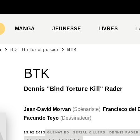
PIED DE PAGE
MANGA
JEUNESSE
LIVRES
L
r
BD - Thriller et policier
BTK
BTK
Dennis "Bind Torture Kill" Rader
Jean-David Morvan
(
Scénariste
)
Francisco del 
Facundo Teyo
(
Dessinateur
)
15.02.2023
GLÉNAT BD
SERIAL KILLERS
DENNIS RADER
BD - THRILLER ET POLICIER