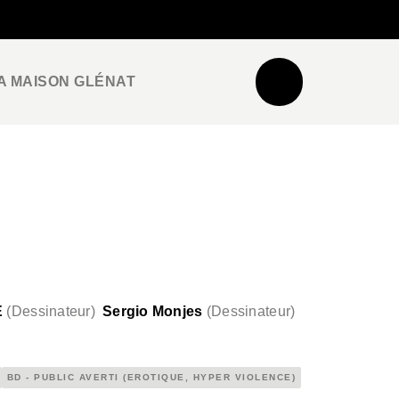
NEWSLETTER
ESPACE PRO / PRESSE
A MAISON GLÉNAT
E
(
Dessinateur
)
Sergio Monjes
(
Dessinateur
)
BD - PUBLIC AVERTI (EROTIQUE, HYPER VIOLENCE)