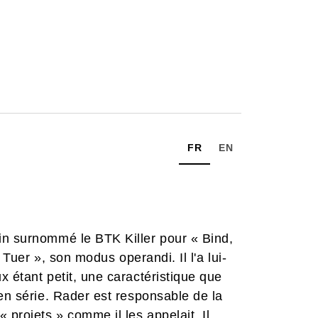
FR
EN
in surnommé le BTK Killer pour « Bind,
t Tuer », son modus operandi. Il l'a lui-
x étant petit, une caractéristique que
 en série. Rader est responsable de la
 projets » comme il les appelait. Il