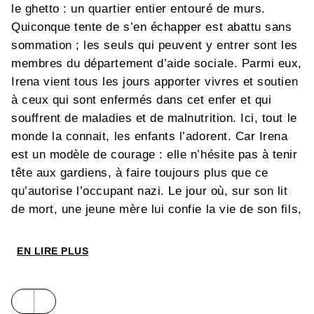
le ghetto : un quartier entier entouré de murs.
Quiconque tente de s’en échapper est abattu sans
sommation ; les seuls qui peuvent y entrer sont les
membres du département d’aide sociale. Parmi eux,
Irena vient tous les jours apporter vivres et soutien
à ceux qui sont enfermés dans cet enfer et qui
souffrent de maladies et de malnutrition. Ici, tout le
monde la connait, les enfants l’adorent. Car Irena
est un modèle de courage : elle n’hésite pas à tenir
tête aux gardiens, à faire toujours plus que ce
qu’autorise l’occupant nazi. Le jour où, sur son lit
de mort, une jeune mère lui confie la vie de son fils,
Irena se met en tête de sortir clandestinement les
orphelins du ghetto. Pour que l’innocence soit
EN LIRE PLUS
épargnée de la barbarie, elle doit être prête à
risquer sa vie.