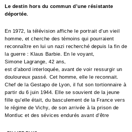
Le destin hors du commun d’une résistante
déportée.
En 1972, la télévision affiche le portrait d’un vieil
homme, et cherche des témoins qui pourraient
reconnaître en lui un nazi recherché depuis la fin de
la guerre : Klaus Barbie. En le voyant,
Simone Lagrange, 42 ans,
est d’abord interloquée, avant de voir ressurgir un
douloureux passé. Cet homme, elle le reconnait.
Chef de la Gestapo de Lyon, il fut son tortionnaire à
partir du 6 juin 1944. Elle se souvient de la jeune
fille qu’elle était, du basculement de la France vers
le régime de Vichy, de son arrivée à la prison de
Montluc et des sévices endurés avant d’être
envoyée au camp de Drancy, antichambre
d'Auschwitz… Le terrible mécanisme de