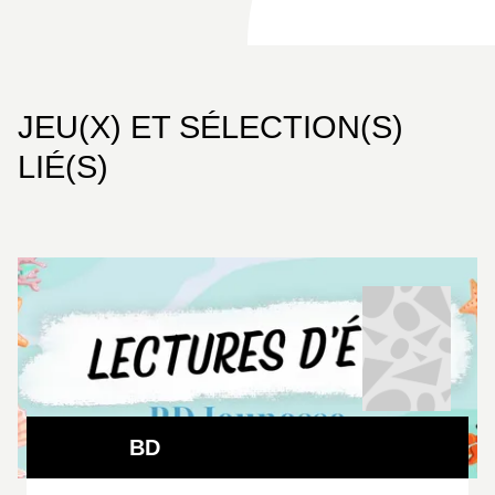
et puissant qui confirme le talent des auteurs
d’
Irena
.
JEU(X) ET SÉLECTION(S)
LIÉ(S)
BD