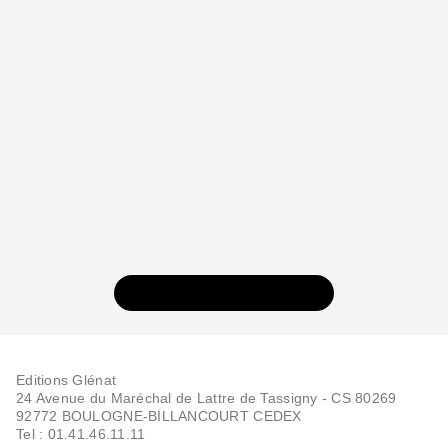
BD JEUNESSE
Simone - Tome 03
Jean-David Morvan
David Evrard
24/09/2025
VOIR TOUTE LA SÉRIE
Editions Glénat
24 Avenue du Maréchal de Lattre de Tassigny - CS 80269
BD JEUNESSE
92772 BOULOGNE-BILLANCOURT CEDEX
Simone - Tome 01
Tel : 01.41.46.11.11
Jean-David Morvan